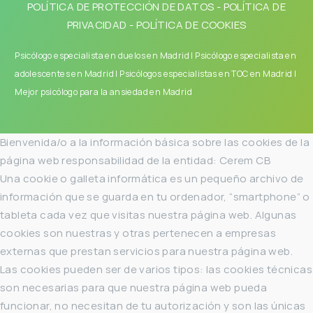
POLÍTICA DE PROTECCIÓN DE DATOS
-
POLÍTICA DE
PRIVACIDAD
-
POLÍTICA DE COOKIES
Psicólogo especialista en duelos en Madrid
|
Psicólogo especialista en
adolescentes en Madrid
|
Psicólogos especialistas en TOC en Madrid
|
Mejor psicólogo para la ansiedad en Madrid
Bienvenida/o a la información básica sobre las cookies de la
página web responsabilidad de la entidad: Cerem CB
Una cookie o galleta informática es un pequeño archivo de
información que se guarda en tu ordenador, “smartphone” o
tableta cada vez que visitas nuestra página web. Algunas
cookies son nuestras y otras pertenecen a empresas
externas que prestan servicios para nuestra página web.
Las cookies pueden ser de varios tipos: las cookies técnicas
son necesarias para que nuestra página web pueda
funcionar, no necesitan de tu autorización y son las únicas