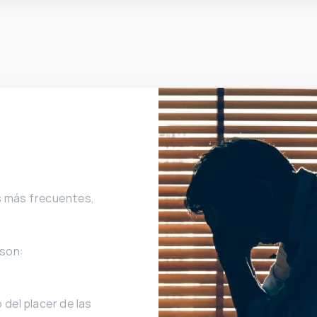
s más frecuentes,
 son:
 del placer de las