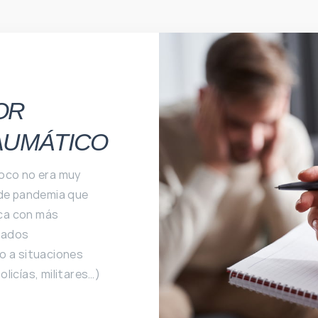
OR
AUMÁTICO
poco no era muy
 de pandemia que
ca con más
nados
o a situaciones
licías, militares…)