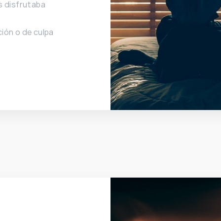
s disfrutaba
ión o de culpa