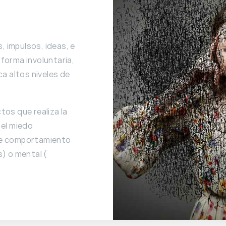
 impulsos, ideas, e
forma involuntaria,
ca altos niveles de
tos que realiza la
 el miedo
te comportamiento
s) o mental (