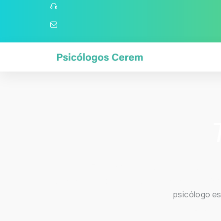
En determinados momentos de la v
A veces son problemas que pueden interferir 
de disponer de
psicólogo es
Los
tr