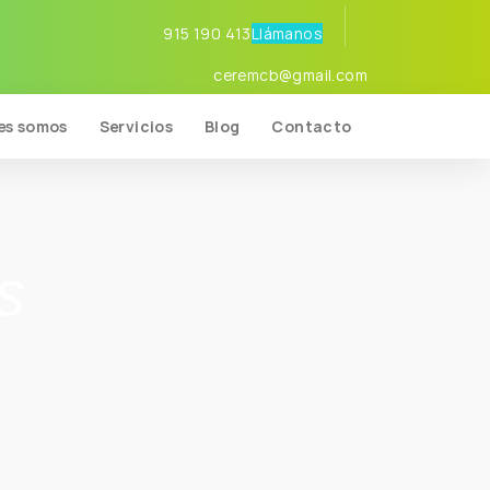
915 190 413
Llámanos
ceremcb@gmail.com
es somos
Servicios
Blog
Contacto
s
en y nos hacen perder el control.
ufre (trabajo, familia, vida social…), además
uperar el mando y el control.
adecen: