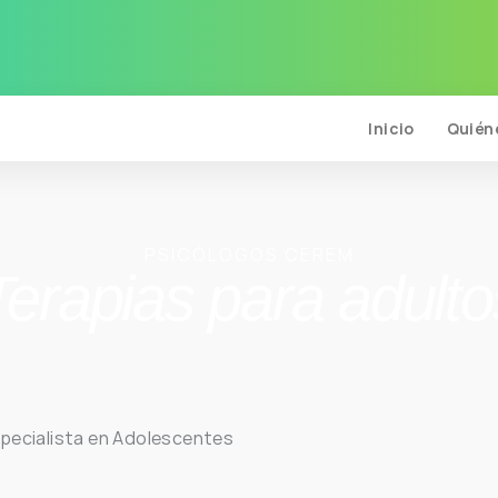
Inicio
Quién
PSICÓLOGOS CEREM
Terapias para adulto
ida, nos podemos enfrentar a situaciones que nos tambale
en el desarrollo de la vida cotidiana de la persona que lo s
pecialista en Adolescentes
. Nuestro centro le ayuda a rec
atamientos
que aplicamos son dirigidos a personas que p